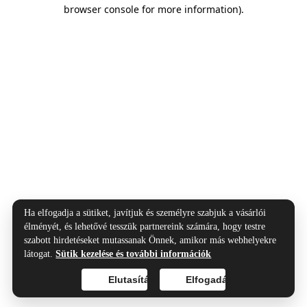
browser console for more information).
Ha elfogadja a sütiket, javítjuk és személyre szabjuk a vásárlói
élményét, és lehetővé tesszük partnereink számára, hogy testre
szabott hirdetéseket mutassanak Önnek, amikor más webhelyekre
látogat.
Sütik kezelése és további információk
Elutasítás
Elfogadás