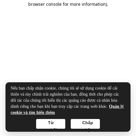
browser console for more information).
Nếu bạn chấp nhận cookie, chúng tôi sẽ sử dụng cookie để cải
thiện và tùy chỉnh trải nghiệm của bạn, đồng thời cho phép các
đối tác của chúng tôi hiển thị các quảng cáo được cá nhân hóa
dành riêng cho bạn khi bạn truy cập các trang web khác.
Quản lý
cookie và tìm hiểu thêm
Từ
Chấp
chối
nhận